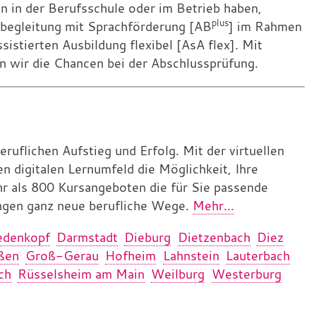
n in der Berufsschule oder im Betrieb haben,
plus
sbegleitung mit Sprachförderung [AB
] im Rahmen
sistierten Ausbildung flexibel [AsA flex]. Mit
 wir die Chancen bei der Abschlussprüfung.
eruflichen Aufstieg und Erfolg. Mit der virtuellen
 digitalen Lernumfeld die Möglichkeit, Ihre
hr als 800 Kursangeboten die für Sie passende
ngen ganz neue berufliche Wege.
Mehr...
edenkopf
Darmstadt
Dieburg
Dietzenbach
Diez
ßen
Groß-Gerau
Hofheim
Lahnstein
Lauterbach
ch
Rüsselsheim am Main
Weilburg
Westerburg