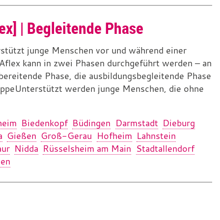
lex] | Begleitende Phase
erstützt junge Menschen vor und während einer
Aflex kann in zwei Phasen durchgeführt werden – an
rbereitende Phase, die ausbildungsbegleitende Phase
uppeUnterstützt werden junge Menschen, die ohne
heim
Biedenkopf
Büdingen
Darmstadt
Dieburg
a
Gießen
Groß-Gerau
Hofheim
Lahnstein
ur
Nidda
Rüsselsheim am Main
Stadtallendorf
den