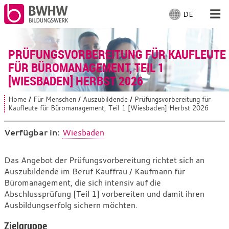
DE
S
p
r
Für Menschen
a
PRÜFUNGSVORBEREITUNG FÜR KAUFLEUTE
c
FÜR BÜROMANAGEMENT, TEIL 1
Für Unternehmen
h
[WIESBADEN] HERBST 2026
e
a
Von uns
Home
Für Menschen
Auszubildende
Prüfungsvorbereitung für
S
u
Kaufleute für Büromanagement, Teil 1 [Wiesbaden] Herbst 2026
i
s
e
Vor Ort
s
w
Verfügbar in:
Wiesbaden
i
ä
n
h
d
Mit Arbeiten
Prüfungsvorbereitung
Das Angebot der Prüfungsvorbereitung richtet sich an
l
h
Auszubildende im Beruf Kauffrau / Kaufmann für
für
i
e
e
Büromanagement, die sich intensiv auf die
n
Kaufleute
r
Abschlussprüfung [Teil 1] vorbereiten und damit ihren
:
:
für
Ausbildungserfolg sichern möchten.
Büromanagement,
Zielgruppe