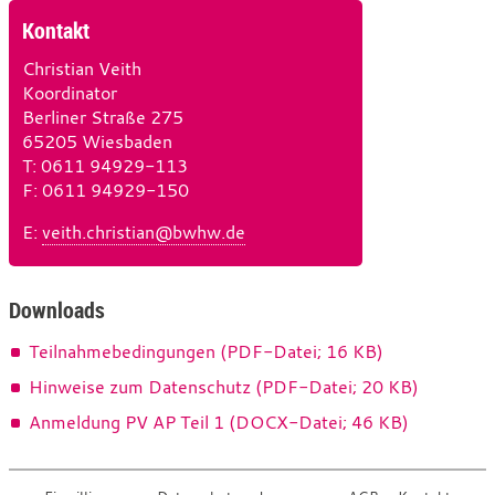
Kontakt
Christian Veith
Koordinator
Berliner Straße 275
65205 Wiesbaden
T
e
: 0611 94929-113
F
l
a
: 0611 94929-150
e
x
E
-
:
veith.christian@bwhw.de
f
M
o
a
n
i
Downloads
l
Teilnahmebedingungen (PDF-Datei; 16 KB)
Hinweise zum Datenschutz (PDF-Datei; 20 KB)
Anmeldung PV AP Teil 1 (DOCX-Datei; 46 KB)