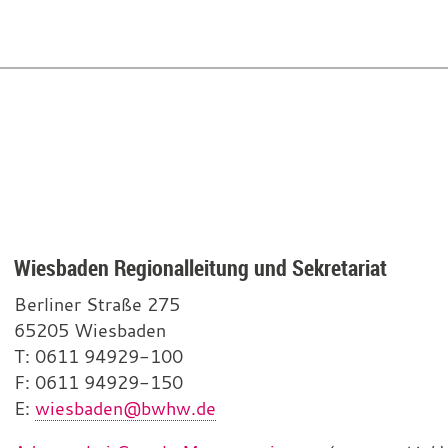
Wiesbaden Regionalleitung und Sekretariat
Berliner Straße 275
65205 Wiesbaden
T
e
: 0611 94929-100
F
l
a
: 0611 94929-150
E
e
x
-
:
wiesbaden@bwhw.de
f
M