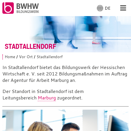
DE
S
p
r
Für Menschen
a
c
Für Unternehmen
h
STADTALLENDORF
e
a
Von uns
Home
Vor Ort
Stadtallendorf
S
u
i
In Stadtallendorf bietet das Bildungswerk der Hessischen
s
e
Wirtschaft e. V. seit 2012 Bildungsmaßnahmen im Auftrag
Vor Ort: Stadtallendorf
s
w
i
der Agentur für Arbeit Marburg an.
ä
n
h
d
Mit Arbeiten
Der Standort in Stadtallendorf ist dem
l
h
Leitungsbereich
Marburg
zugeordnet.
i
e
e
n
r
:
: