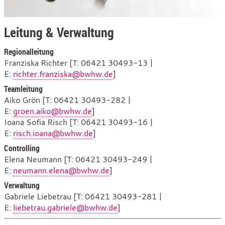
Leitung & Verwaltung
Regionalleitung
Franziska Richter [T: 06421 30493-13 |
E:
richter.franziska@bwhw.de
]
Teamleitung
Aiko Grön [T: 06421 30493-282 |
E:
groen.aiko@bwhw.de
]
Ioana Sofia Risch [T: 06421 30493-16 |
E:
risch.ioana@bwhw.de
]
Controlling
Elena Neumann [T: 06421 30493-249 |
E:
neumann.elena@bwhw.de
]
Verwaltung
Gabriele Liebetrau [T: 06421 30493-281 |
E:
liebetrau.gabriele@bwhw.de
]