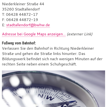
Niederkleiner Straße 44
35260 Stadtallendorf
T
e
: 06428 44872-17
F
l
a
: 06428 44872-19
E
e
x
-
:
stadtallendorf@bwhw.de
f
M
Adresse bei Google Maps anzeigen...
(externer Link)
o
a
n
i
Fußweg vom Bahnhof:
l
Verlassen Sie den Bahnhof in Richtung Niederkleiner
Straße und gehen die Straße links hinunter. Das
Bildungswerk befindet sich nach wenigen Minuten auf der
rechten Seite neben einem Schuhgeschäft.