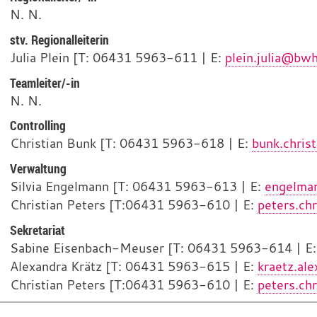
N. N.
stv. Regionalleiterin
Julia Plein [T: 06431 5963-611 | E:
plein.julia@bw
Teamleiter/-in
N. N.
Controlling
Christian Bunk [T: 06431 5963-618 | E:
bunk.chri
Verwaltung
Silvia Engelmann [T: 06431 5963-613 | E:
engelma
Christian Peters [T:06431 5963-610 | E:
peters.ch
Sekretariat
Sabine Eisenbach-Meuser [T: 06431 5963-614 | E
Alexandra Krätz [T: 06431 5963-615 | E:
kraetz.a
Christian Peters [T:06431 5963-610 | E:
peters.ch