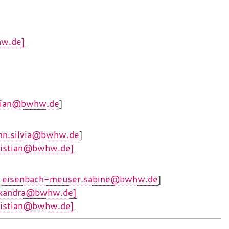
hw.de]
stian@bwhw.de
]
nn.silvia@bwhw.de
]
ristian@bwhw.de]
:
eisenbach-meuser.sabine@bwhw.de
]
lexandra@bwhw.de]
ristian@bwhw.de]