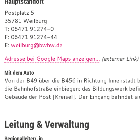
Hauptstandort
Postplatz 5
35781 Weilburg
T
e
: 06471 91274-0
F
l
a
: 06471 91274-44
E
e
x
-
:
weilburg@bwhw.de
f
M
Adresse bei Google Maps anzeigen...
(externer Link)
o
a
n
i
Mit dem Auto
l
Von der B49 über die B456 in Richtung Innenstadt bi
die Bahnhofstraße einbiegen; das Bildungswerk befin
Gebäude der Post [Kreisel]. Der Eingang befindet s
Leitung & Verwaltung
Regionalleiter/-in