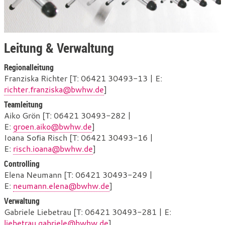
Leitung & Verwaltung
Regionalleitung
Franziska Richter [T: 06421 30493-13 | E:
richter.franziska@bwhw.de
]
Teamleitung
Aiko Grön [T: 06421 30493-282 |
E:
groen.aiko@bwhw.de
]
Ioana Sofia Risch [T: 06421 30493-16 |
E:
risch.ioana@bwhw.de
]
Controlling
Elena Neumann [T: 06421 30493-249 |
E:
neumann.elena@bwhw.de
]
Verwaltung
Gabriele Liebetrau [T: 06421 30493-281 | E:
liebetrau.gabriele@bwhw.de
]