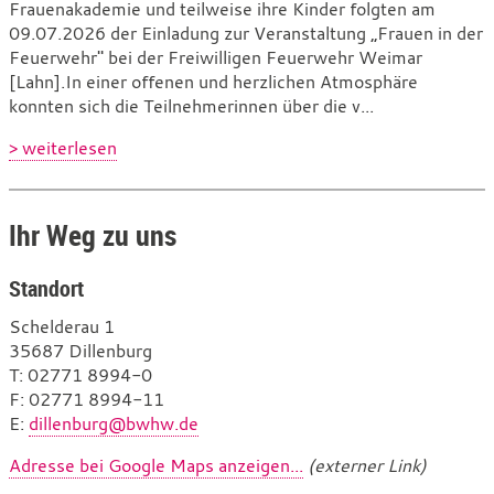
Frauenakademie und teilweise ihre Kinder folgten am
09.07.2026 der Einladung zur Veranstaltung „Frauen in der
Feuerwehr" bei der Freiwilligen Feuerwehr Weimar
[Lahn].In einer offenen und herzlichen Atmosphäre
konnten sich die Teilnehmerinnen über die v...
> weiterlesen
Ihr Weg zu uns
Standort
Schelderau 1
35687 Dillenburg
T
e
: 02771 8994-0
F
l
a
: 02771 8994-11
E
e
x
-
:
dillenburg@bwhw.de
f
M
Adresse bei Google Maps anzeigen...
(externer Link)
o
a