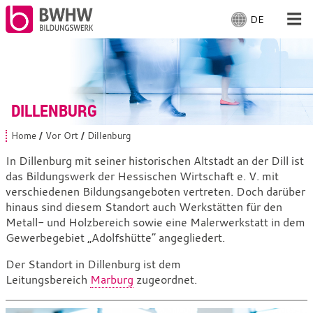
DE
S
p
r
Für Menschen
a
c
Für Unternehmen
h
DILLENBURG
e
a
Von uns
Home
Vor Ort
Dillenburg
S
u
i
In Dillenburg mit seiner historischen Altstadt an der Dill ist
s
e
das Bildungswerk der Hessischen Wirtschaft e. V. mit
Vor Ort: Dillenburg
s
w
i
verschiedenen Bildungsangeboten vertreten. Doch darüber
ä
n
hinaus sind diesem Standort auch Werkstätten für den
h
d
Mit Arbeiten
Metall- und Holzbereich sowie eine Malerwerkstatt in dem
l
h
i
Gewerbegebiet „Adolfshütte“ angegliedert.
e
e
n
r
Der Standort in Dillenburg ist dem
:
:
Leitungsbereich
Marburg
zugeordnet.