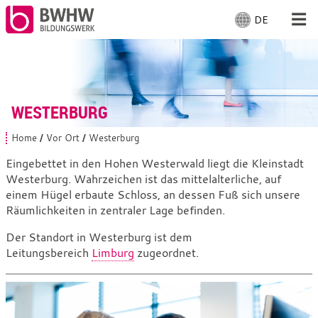
DE
S
p
r
Für Menschen
a
c
Für Unternehmen
h
WESTERBURG
e
a
Von uns
Home
Vor Ort
Westerburg
S
u
i
Eingebettet in den Hohen Westerwald liegt die Kleinstadt
s
e
Westerburg. Wahrzeichen ist das mittelalterliche, auf
Vor Ort: Westerburg
s
w
i
einem Hügel erbaute Schloss, an dessen Fuß sich unsere
ä
n
Räumlichkeiten in zentraler Lage befinden.
h
d
Mit Arbeiten
l
h
Der Standort in Westerburg ist dem
i
e
Leitungsbereich
Limburg
zugeordnet.
e
n
r
:
: