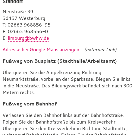
Standort
Neustraße 39
56457 Westerburg
T
e
: 02663 968856-95
F
l
a
: 02663 968556-0
E
e
x
-
:
limburg@bwhw.de
f
M
Adresse bei Google Maps anzeigen...
(externer Link)
o
a
n
i
Fußweg von Busplatz (Stadthalle/Arbeitsamt)
l
Überqueren Sie die Ampelkreuzung Richtung
Neumarktstraße, vorbei an der Sparkasse. Biegen Sie links
in die Neustraße. Das Bildungswerk befindet sich nach 300
Metern rechts.
Fußweg vom Bahnhof
Verlassen Sie den Bahnhof links auf der Bahnhofstraße.
Folgen Sie der Bahnhofstraße bis zum Kreisverkehr.
Überqueren Sie den Kreisverkehr in Richtung Stadtmitte,
weiter auf Bahnhofstraße. Folgen Sie der Bahnhofstraße