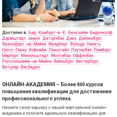
Доступно в:
Бад-Хомбург-в-Х.
Бенсхайм
Биденкопф
Дармштадт
замок
Дитценбах
Диез
Дилленбург
Франкфурт-на-Майне
Фридберг
Фульда
Налить
Гросс-Герау
Хофхайм
Ланштайн
Лаутербах
Лимбург
Марбург
Михельштадт
Монтабор
Оффенбах
Рюссельхайм-на-Майне
Вайльбург
Вестербург
Ветцлар
Висбаден
Онлайн-
ОНЛАЙН-АКАДЕМИЯ —
Более 800 курсов
курсы
повышения квалификации для достижения
обучения
профессионального успеха.
Начните свою карьеру с нашей виртуальной онлайн-
академии и получите идеальную квалификацию для