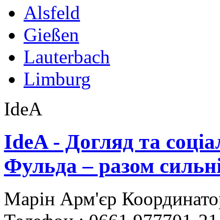
Alsfeld
Gießen
Lauterbach
Limburg
IdeA
IdeA - Догляд та соціа
Фульда – разом сильн
Марін Арм'єр Координато