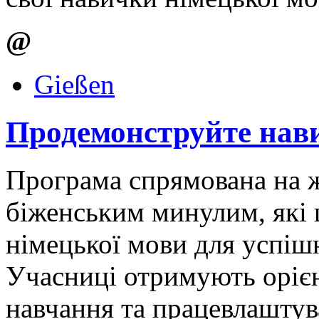
@
Gießen
Продемонструйте нави
Програма спрямована на ж
біженським минулим, які 
німецької мови для успіш
Учасниці отримують орієн
навчання та працевлашту