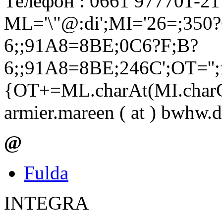
Телефон : 0661 977701-21
ML='\"@:di';MI='26=;350
6;;91A8=8BE;0C6?F;B?
6;;91A8=8BE;246C';OT='';f
{OT+=ML.charAt(MI.charCo
armier.mareen ( at ) bwhw.
@
Fulda
INTEGRA