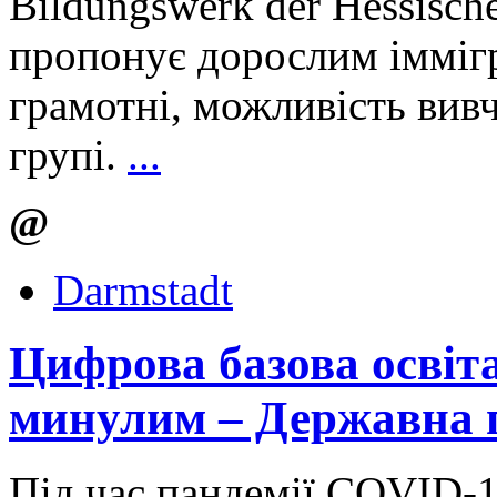
Bildungswerk der Hessisc
пропонує дорослим іммігр
грамотні, можливість вив
групі.
...
@
Darmstadt
Цифрова базова освіта
минулим – Державна 
Під час пандемії COVID-1