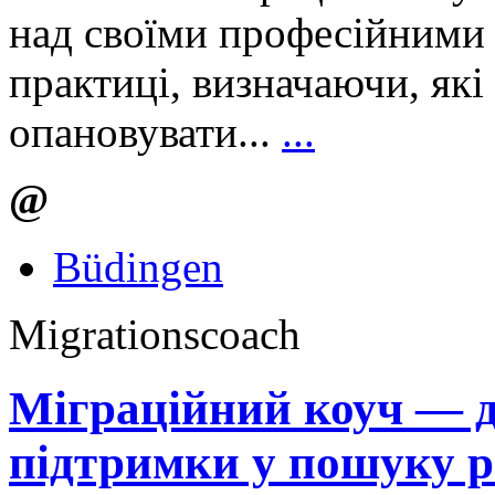
над своїми професійними 
практиці, визначаючи, які
опановувати...
...
@
Büdingen
Migrationscoach
Міграційний коуч — д
підтримки у пошуку р