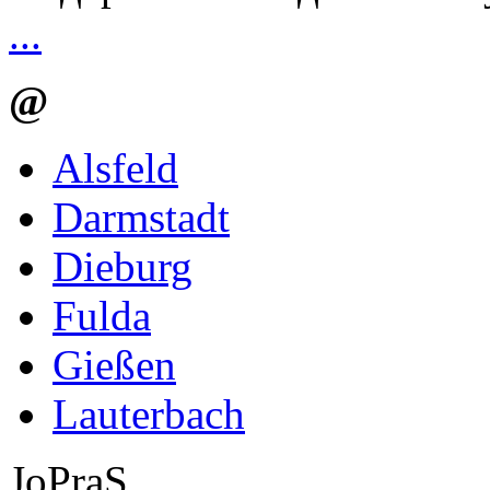
...
@
Alsfeld
Darmstadt
Dieburg
Fulda
Gießen
Lauterbach
JoPraS