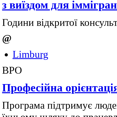
з виїздом для іммігран
Години відкритої консульт
@
Limburg
BPO
Професійна орієнтаці
Програма підтримує люде
їхньому шляху до працев