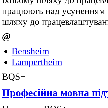
працюють над усуненням б
шляху до працевлаштуван
@
Bensheim
Lampertheim
BQS+
Професійна мовна пі