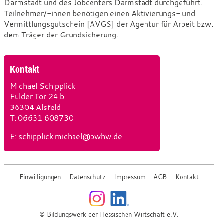
Darmstadt und des Jobcenters Darmstadt durchgeführt.
Teilnehmer/-innen benötigen einen Aktivierungs- und
Vermittlungsgutschein [AVGS] der Agentur für Arbeit bzw.
dem Träger der Grundsicherung.
Kontakt
Michael Schipplick
Fulder Tor 24 b
36304 Alsfeld
T
e
: 06631 608730
l
E
-
:
schipplick.michael@bwhw.de
e
M
f
a
o
i
n
Einwilligungen
Datenschutz
Impressum
AGB
Kontakt
l
© Bildungswerk der Hessischen Wirtschaft e.V.