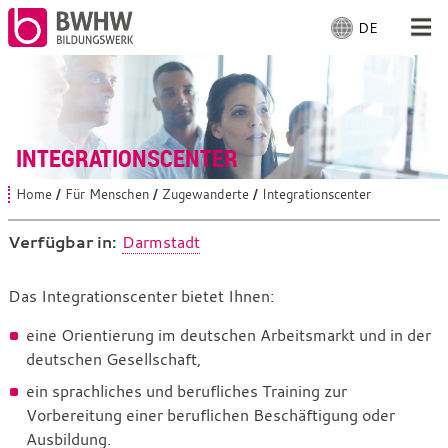
DE
S
p
r
Für Menschen
a
c
Für Unternehmen
h
INTEGRATIONSCENTER
e
a
Von uns
Home
Für Menschen
Zugewanderte
Integrationscenter
S
u
i
s
e
Verfügbar in:
Darmstadt
Vor Ort
s
w
i
ä
n
Integrationscenter
Das Integrationscenter bietet Ihnen:
h
d
Mit Arbeiten
l
h
eine Orientierung im deutschen Arbeitsmarkt und in der
i
e
e
deutschen Gesellschaft,
n
r
:
:
ein sprachliches und berufliches Training zur
Vorbereitung einer beruflichen Beschäftigung oder
Ausbildung.