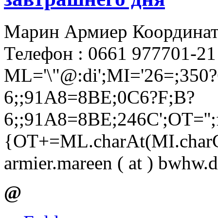
Марин Армиер Координато
Телефон : 0661 977701-21
ML='\"@:di';MI='26=;350
6;;91A8=8BE;0C6?F;B?
6;;91A8=8BE;246C';OT='';f
{OT+=ML.charAt(MI.charCo
armier.mareen ( at ) bwhw.
@