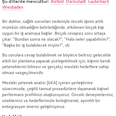
Şu dillerde mevcuttur:
Alsfeld
Darmstadt
Lauterbach
Wiesbaden
Mesleki
Bir doktor, sağlık sorunları nedeniyle önceki işinin artık
mümkün olmadığını belirlediğinde, etkilenen birçok kişi
yetenek
uygun bir iş aramaya başlar. Birçok cevapsız soru ortaya
analizi
çıkar: "Bundan sonra ne olacak?", "Hala neler yapabilirim?",
"Başka bir iş bulabilecek miyim?", vb.
Bu sorulara cevap bulabilmek ve böylece belirsiz gelecekle
etkili bir planlama yaparak yüzleşebilmek için, kişinin kendi
yeteneklerini bilmesi ve gerçekçi mesleki hedeflere sahip
olması vazgeçilmezdir.
Mesleki yetenek analizi [bEA] içeren yerleştirme
sürecimizde, çeşitli tanısal prosedürlere dayanarak kişisel
performans profilinizi oluşturuyoruz. Önceki deneyimleriniz,
istekleriniz ve hedeflerinizle birleştirerek, ayrıntılı bir
entegrasyon önerisi geliştiriyoruz.