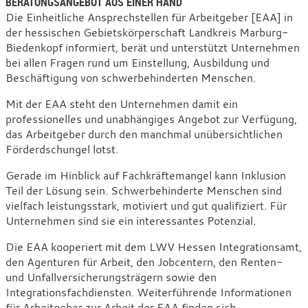
BERATUNGSANGEBOT AUS EINER HAND
Ansprechstellen
Die Einheitliche Ansprechstellen für Arbeitgeber [EAA] in
der hessischen Gebietskörperschaft Landkreis Marburg-
für
Biedenkopf informiert, berät und unterstützt Unternehmen
Arbeitgeber
bei allen Fragen rund um Einstellung, Ausbildung und
[EAA]
Beschäftigung von schwerbehinderten Menschen.
Mit der EAA steht den Unternehmen damit ein
professionelles und unabhängiges Angebot zur Verfügung,
das Arbeitgeber durch den manchmal unübersichtlichen
Förderdschungel lotst.
Gerade im Hinblick auf Fachkräftemangel kann Inklusion
Teil der Lösung sein. Schwerbehinderte Menschen sind
vielfach leistungsstark, motiviert und gut qualifiziert. Für
Unternehmen sind sie ein interessantes Potenzial.
Die EAA kooperiert mit dem LWV Hessen Integrationsamt,
den Agenturen für Arbeit, den Jobcentern, den Renten-
und Unfallversicherungsträgern sowie den
Integrationsfachdiensten. Weiterführende Informationen
für Arbeitgeber zur Arbeit der EAA finden sich