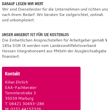
DARAUF LEGEN WIR WERT
Wir sind Dienstleister für die Unternehmen und richten uns
nach ihrem Bedarf. Wir beraten Sie zielgerichtet, zeitnah
und unkompliziert.
UNSER ANGEBOT IST FÜR SIE KOSTENLOS
Die Einheitlichen Ansprechstellen für Arbeitgeber gemäß §
185a SGB IX werden vom Landeswohlfahrtsverband
Hessen Integrationsamt aus Mitteln der Ausgleichsabgabe
finanziert.
Kontakt
Kilian Ehrlich
EAA-Fachberater
Temmlerstraße 3
35039 Marburg
T
e
: 06421 30493-286
M
l
o
: 0151 44157326