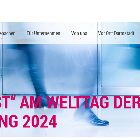
enschen
Für Unternehmen
Von uns
Vor Ort: Darmstadt
T“ AM WELTTAG DE
NG 2024