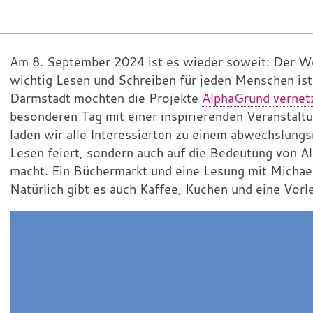
„Darmstadt
Am 8. September 2024 ist es wieder soweit: Der Wel
wichtig Lesen und Schreiben für jeden Menschen ist
liest“
Darmstadt möchten die Projekte
AlphaGrund vernet
am
besonderen Tag mit einer inspirierenden Veranstalt
Welttag
laden wir alle Interessierten zu einem abwechslung
der
Lesen feiert, sondern auch auf die Bedeutung von 
macht. Ein Büchermarkt und eine Lesung mit Michael
Alphabetisierung
Natürlich gibt es auch Kaffee, Kuchen und eine Vorl
2024