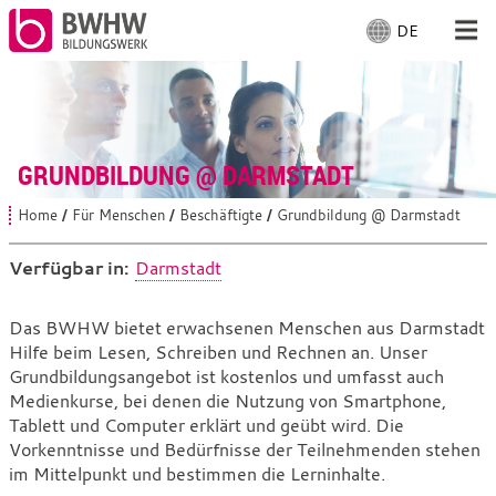
DE
S
p
r
Für Menschen
a
c
Für Unternehmen
h
GRUNDBILDUNG @ DARMSTADT
e
a
Von uns
Home
Für Menschen
Beschäftigte
Grundbildung @ Darmstadt
S
u
i
s
e
Verfügbar in:
Darmstadt
Vor Ort
s
w
i
ä
n
Grundbildung
Das BWHW bietet erwachsenen Menschen aus Darmstadt
h
d
Mit Arbeiten
Hilfe beim Lesen, Schreiben und Rechnen an. Unser
@
l
h
i
Grundbildungsangebot ist kostenlos und umfasst auch
e
Darmstadt
e
Medienkurse, bei denen die Nutzung von Smartphone,
n
r
Tablett und Computer erklärt und geübt wird. Die
:
:
Vorkenntnisse und Bedürfnisse der Teilnehmenden stehen
im Mittelpunkt und bestimmen die Lerninhalte.