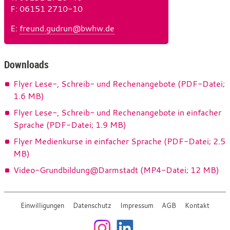
F
l
a
: 06151 2710-10
e
x
E
-
:
freund.gudrun@bwhw.de
f
M
o
a
n
i
Downloads
l
Flyer Lese-, Schreib- und Rechenangebote (PDF-Datei;
1.6 MB)
Flyer Lese-, Schreib- und Rechenangebote in einfacher
Sprache (PDF-Datei; 1.9 MB)
Flyer Medienkurse in einfacher Sprache (PDF-Datei; 2.5
MB)
Video-Grundbildung@Darmstadt (MP4-Datei; 12 MB)
Einwilligungen
Datenschutz
Impressum
AGB
Kontakt