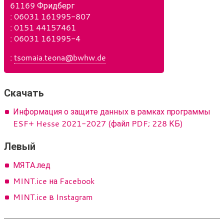
61169 Фридберг
Т
: 06031 161995-807
е
М
: 0151 44157461
л
о
Ф
: 06031 161995-4
е
б
а
Э
:
tsomaia.teona@bwhw.de
ф
и
к
л
о
л
с
е
н
ь
к
Скачать
н
т
ы
Информация о защите данных в рамках программы
р
й
о
ESF+ Hesse 2021-2027 (файл PDF; 228 КБ)
т
н
е
Левый
н
л
а
е
МЯТА.лед
я
ф
п
MINT.ice на Facebook
о
о
н
MINT.ice в Instagram
ч
т
а