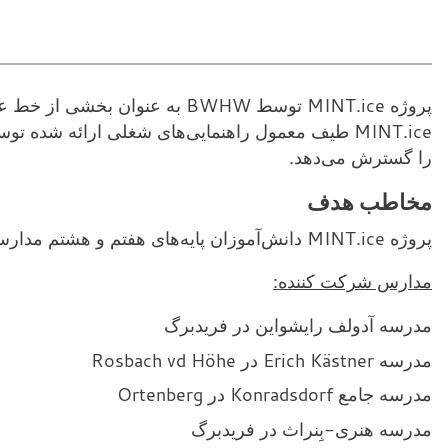
نعناع.یخ
پروژه MINT.ice توسط BWHW به عنوان بخشی از خط عملیاتی STEM هسیان در منطقه وتراو انجام می‌شود.
MINT.ice طیف معمول راهنمایی‌های شغلی ارائه شد
را گسترش می‌دهد.
مخاطب هدف
پروژه MINT.ice دانش‌آموزان پایه‌های هفتم و هشتم مدارس متوسطه در منطقه وتراو را هدف قرار داده است.
مدارس شرکت کننده:
مدرسه آدولف رایشواین در فریدبرگ
مدرسه Erich Kästner در Rosbach vd Höhe
مدرسه جامع Konradsdorf در Ortenberg
مدرسه هنری-بِنراث در فریدبرگ