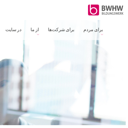
برای مردم
برای شرکت‌ها
از ما
در سایت
ا
ن
ت
خ
ا
ب
ز
ب
ا
ن
: