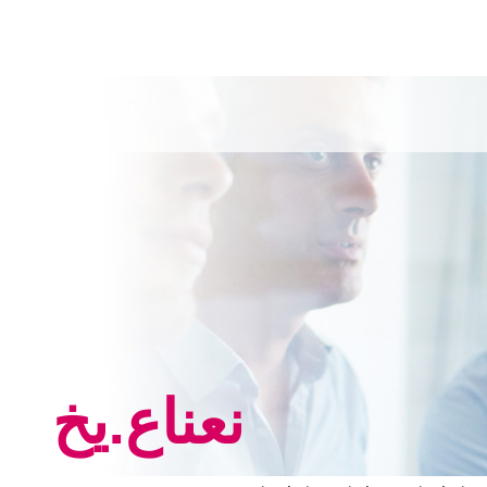
نعناع.یخ