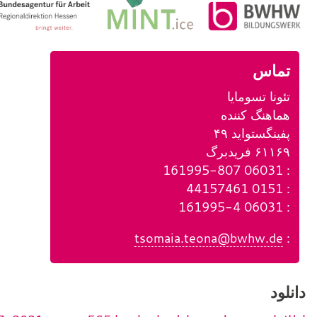
تماس
تئونا تسومایا
هماهنگ کننده
پفینگستواید ۴۹
۶۱۱۶۹ فریدبرگ
ت
: 06031 161995-807
ت
ل
: 0151 44157461
ل
ف
ف
: 06031 161995-4
ف
ک
ن
ا
:
tsomaia.teona@bwhw.de
ن
س
ی
ه
م
م
دانلود
ی
ر
ل