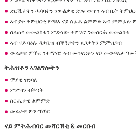
ምልላይ ብቕዓትን ጸጋታትን ተምሃሮ ኣብ 7ይን 8ይን ክፍሊ
ድርኺታትን ሓሳባትን ንውልቃዊ ደገፍ ውጥን ኣብ ቤት ትምህ
ኣብያተ ትምህርቲ ምቹእ ናይ ስራሕ ልምምድ ኣብ ምምራጽ 
ስልጠና መመልከቲን ምድላው ተምሃሮ ንመስርሕ መመልከቲ
ኣብ ናይ ባዕሉ ዳታቤዝ ብቕዓታትን ጸጋታትን ምምዝጋብ
ውልቃዊ ምኽሪ ንተማሃሮ ኣብ መሰናድኦን ናይ መወዳእታ ዓመ
ትሕዝቶን ኣገልግሎትን
ሞያዊ ዝንባለ
ምምዛን ብቕዓት
ስርሒታዊ ልምምድ
ውልቃዊ ምምኽኻር
ናይ ምትሕብባር መሻርኽቲ & መርበብ