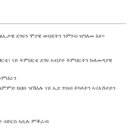
ፅኢታዊ ደገፍን ሞያዊ ውህደትን ንምሃብ ዝዓለመ እዩ።
ህርቲ፣ ናይ ትምህርቲ ደገፍ ኣብያተ ትምህርትን ኩለመዳያዊ
መምህራን
ምምድ ክህቡ ዝኽእሉ ናይ ኢደ ጥበብ ትካላትን ኣናእሽተይን
ት ብኮርስ ኣቢሉ ምቕራብ