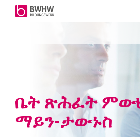
ቋ
ን
ቋ
ም
ረ
ጽ
፤
ቤት ጽሕፈት ምውህ
ማይን-ታውኑስ