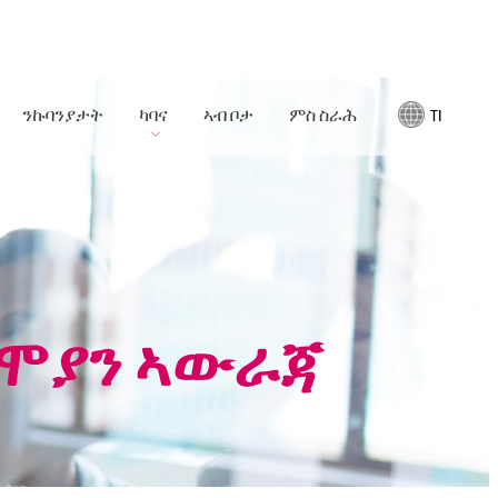
ንኩባንያታት
ካባና
ኣብ ቦታ
ምስ ስራሕ
TI
 ሞያን ኣውራጃ