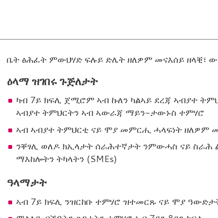
ቤት
ቤት ፅሕፈት ምውህሃድ ፍሉይ ድሌት ዘለዎም መናእሰይ ዘላቒ፣ ው
ጽሕፈት
ዕላማ ዝገበሩ ጉጅለታት
ምውህሃድ
ካብ 7ይ ክፍሊ ጀሚሮም ኣብ ኩለን ካልኣይ ደረጃ ኣብያተ ትም
ቤት
ኣብያተ ትምህርትን ኣብ ኣውራጃ ማይን-ታውኑስ ተምሃሮ
ትምህርትን
ኣብ ኣብያተ ትምህርቲ ናይ ሞያ መምርሒ ሓላፍነት ዘለዎም 
ሞያን
ንቐፃሊ ወለዶ ክኢላታት ሰራሕተኛታት ንምውሓስ ናይ ስራሕ ል
ኣውራጃ
ማእከሎትን ትካላትን (SMEs)
ማይን-
ዓላማታት
ታውኑስ
ኣብ 7ይ ክፍሊ ንዝርከቡ ተምሃሮ ዝተመርጹ ናይ ሞያ ዓውድታ