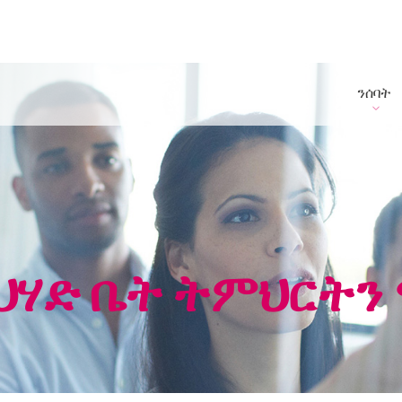
ንሰባት
ሃድ ቤት ትምህርትን