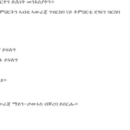
ርትን ድሕነት መንእሰያትን።
ምህርትን ኣብቲ ኣውራጃ ንዝርከባ ናይ ትምህርቲ ደገፍን ዝርከባ
 ይፍለጥ
ኑ ይፍለጥ
እዩ።
ኣውራጃ ማይን-ታውኑስ ብቐረባ ይሰርሑ።