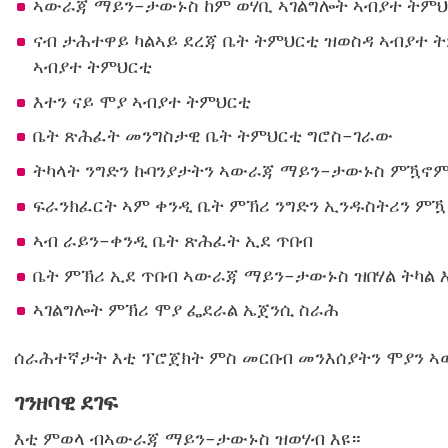
ኣውራጃ ማይን-ታውኑስ ከም ወሃቢ ኣገልግሎት ኣብያተ ትምህ
ናብ ታሕተዋይ ካልኣይ ደረጃ ቤት ትምህርቲ ዝወስዳ ኣብያተ ት
ኣብያተ ትምህርቲ
እተን ናይ ሞያ ኣብያተ ትምህርቲ
ቤት ጽሕፈት መንግስታዊ ቤት ትምህርቲ ግሮስ-ገራው
ትካላት ንግድን ኩባንያታትን ኣውራጃ ማይን-ታውኑስ ምዃኖም
ፍራንክፈርት ኣም ቀንዲ ቤት ምኽሪ ንግድን ኢንዱስትሪን ምዃ
ኣብ ራይን-ቀንዲ ቤት ጽሕፈት ኢደ ጥበብ
ቤት ምኽሪ ኢደ ጥበብ ኣውራጃ ማይን-ታውኑስ ዝበሃል ትካል 
ኣገልግሎት ምኽሪ ሞያ ፌደራል ኤጀንሲ ስራሕ
ሰራሕተኛታት እቲ ፕሮጀክት ምስ መርበብ መንእሰያትን ሞያን 
ገንዘባዊ ደገፍ
እቲ ምወላ ብኣውራጃ ማይን-ታውኑስ ዝወሃብ እዩ።