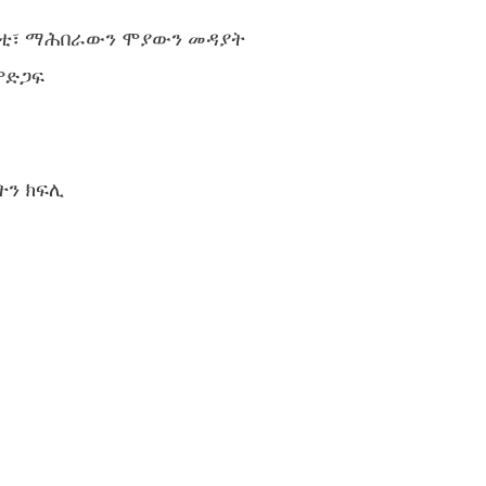
ርቲ፣ ማሕበራውን ሞያውን መዳያት
ምድጋፍ
ትን ክፍሊ