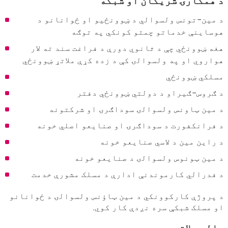
د همکارۍ شریکان او شبکه
د مین-تونس ولسوالي د ښوونځیو او ځوانانو د
هوساینې خدماتو چمتو کونکي په توګه
هغه ښوونځي چې د ثانوي دورې د فراغت سند ته لار
هواروي او په ولسوالۍ کې د زده کړې ملاتړ ښوونځي
مسلکي ښوونځي
د ګروس-ګیراو د دولتي ښوونځي دفتر
د مین ټاونس ولسوالۍ سوداګرۍ او شرکتونه
د فرانکفورت د سوداګرۍ او صنایعو اصلي خونه
د راین مین د لاسي صنایعو خونه
د مین ټونوس ولسوالۍ د صنایعو خونه
د فدرالي کارموندنې ادارې د مسلک مشورې خدمت
د پروژې کارکوونکي د مین ټاؤنس ولسوالۍ د ځوانانو
او مسلک شبکې سره نږدې کار کوي.
مالي ملاتړ