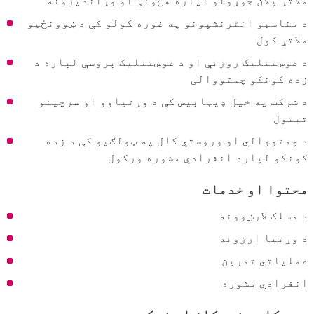
د مناسبو انٹرنشپونو په غوره کولو کې د ښوونځیو
ملاتړ کول
د غوښتنلیک روزنې او د غوښتنلیک پروسې لپاره د
زده کونکو چمتووالی
د شرکت په خپل ډیټابیس کې د وړتیاوو او سرچینو
ثبتول
د چمتووالي او وروستي کال په ټولګیو کې د زده
کونکو لپاره انفرادي مشوره ورکول
محتوا او خدمات
د مسلک لارښوونه
د وړتیا ارزونه
عملیاتي تمرین
انفرادي مشوره