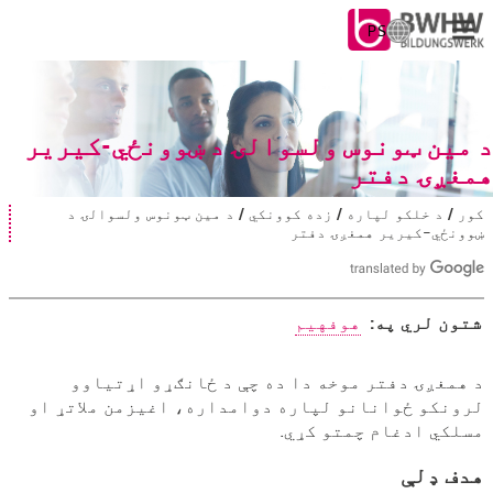
PS
ژ
ب
ه
د خلکو لپاره
غ
و
د مین ټونوس ولسوالۍ د ښوونځي-کیریر
د شرکتونو لپاره
ر
همغږۍ دفتر
ه
ک
زموږ څخه
کور
د خلکو لپاره
زده کوونکي
د مین ټونوس ولسوالۍ د
ت
ړ
ښوونځي-کیریر همغږۍ دفتر
ا
ئ
س
په ځای کې
و
:
د
ل
شتون لري په:
هوفهیم
ت
د کار سره
ه
ی
د
د همغږۍ دفتر موخه دا ده چې د ځانګړو اړتیاوو
ا
لرونکو ځوانانو لپاره دوامداره، اغیزمن ملاتړ او
مین
س
ت
مسلکي ادغام چمتو کړي.
ټونوس
:
هدف ډلې
ولسوالۍ