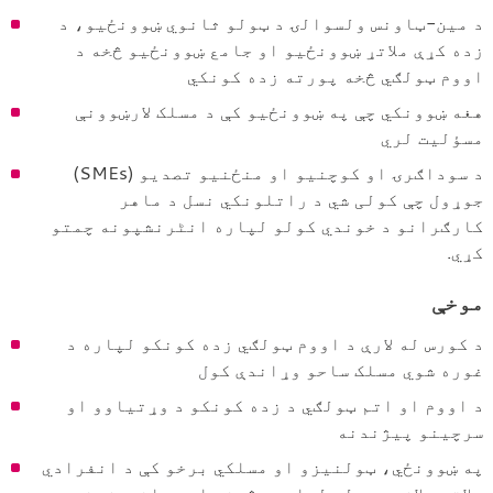
د
د مین-ټاونس ولسوالۍ د ټولو ثانوي ښوونځیو، د
ښوونځي-
زده کړې ملاتړ ښوونځیو او جامع ښوونځیو څخه د
کیریر
اووم ټولګي څخه پورته زده کونکي
همغږۍ
هغه ښوونکي چې په ښوونځیو کې د مسلک لارښوونې
مسؤلیت لري
دفتر
د سوداګرۍ او کوچنیو او منځنیو تصدیو (SMEs)
جوړول چې کولی شي د راتلونکي نسل د ماهر
کارګرانو د خوندي کولو لپاره انٹرنشپونه چمتو
کړي.
موخې
د کورس له لارې د اووم ټولګي زده کونکو لپاره د
غوره شوي مسلک ساحو وړاندې کول
د اووم او اتم ټولګي د زده کونکو د وړتیاوو او
سرچینو پیژندنه
په ښوونځي، ټولنیزو او مسلکي برخو کې د انفرادي
ملاتړ پلان جوړولو لپاره هڅونې او وړاندیزونه