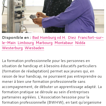
e
:
Disponible en :
Bad Homburg vd H.
Diez
Francfort-sur-
le-Main
Limbourg
Marbourg
Montabaur
Nidda
Westerburg
Wiesbaden
Formation
La formation professionnelle pour les personnes en
situation de handicap et à besoins éducatifs particuliers
spécifique
(formation de réadaptation) permet aux jeunes qui, en
en
raison de leur handicap, ne pourraient pas entreprendre ou
réadaptation
mener à bien une formation professionnelle sans
accompagnement, de débuter un apprentissage adapté. La
pour
formation pratique se déroule au sein d'entreprises
les
partenaires agréées. L'Association hessoise pour la
personnes
formation professionnelle (BWHW), en tant qu'organisme