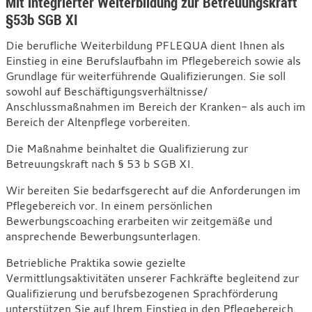
–
Mit integrierter Weiterbildung zur Betreuungskraft
§53b SGB XI
Qualifizierung
in
Die berufliche Weiterbildung PFLEQUA dient Ihnen als
der
Einstieg in eine Berufslaufbahn im Pflegebereich sowie als
Grundlage für weiterführende Qualifizierungen. Sie soll
Pflege
sowohl auf Beschäftigungsverhältnisse/
Anschlussmaßnahmen im Bereich der Kranken- als auch im
Bereich der Altenpflege vorbereiten.
Die Maßnahme beinhaltet die Qualifizierung zur
Betreuungskraft nach § 53 b SGB XI.
Wir bereiten Sie bedarfsgerecht auf die Anforderungen im
Pflegebereich vor. In einem persönlichen
Bewerbungscoaching erarbeiten wir zeitgemäße und
ansprechende Bewerbungsunterlagen.
Betriebliche Praktika sowie gezielte
Vermittlungsaktivitäten unserer Fachkräfte begleitend zur
Qualifizierung und berufsbezogenen Sprachförderung
unterstützen Sie auf Ihrem Einstieg in den Pflegebereich.