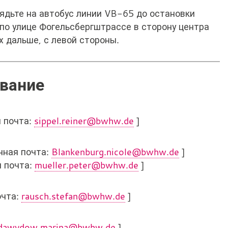
сядьте на автобус линии VB-65 до остановки
по улице Фогельсбергштрассе в сторону центра
х дальше, с левой стороны.
ование
я почта:
sippel.reiner@bwhw.de
]
нная почта:
Blankenburg.nicole@bwhw.de
]
я почта:
mueller.peter@bwhw.de
]
очта:
rausch.stefan@bwhw.de
]
dawydow.marina@bwhw.de
]