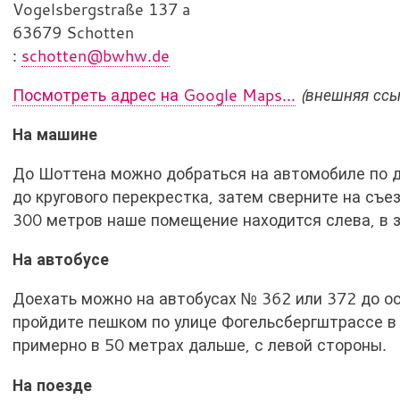
Vogelsbergstraße 137 a
63679 Schotten
Э
:
schotten@bwhw.de
л
Посмотреть адрес на Google Maps...
(внешняя ссы
е
к
На машине
т
р
До Шоттена можно добраться на автомобиле по до
о
до кругового перекрестка, затем сверните на съе
н
300 метров наше помещение находится слева, в з
н
На автобусе
а
я
Доехать можно на автобусах № 362 или 372 до ос
п
пройдите пешком по улице Фогельсбергштрассе в 
о
примерно в 50 метрах дальше, с левой стороны.
ч
т
На поезде