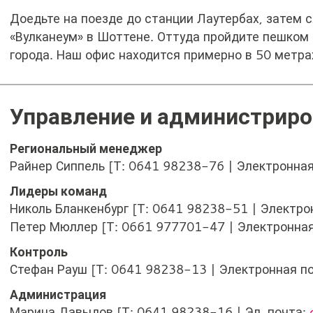
а
Доедьте на поезде до станции Лаутербах, затем 
«Вулканеум» в Шоттене. Оттуда пройдите пешком 
города. Наш офис находится примерно в 50 метра
Управление и администрир
Региональный менеджер
Райнер Сиппель [Т: 0641 98238-76 | Электронна
Лидеры команд
Николь Бланкенбург [Т: 0641 98238-51 | Электро
Петер Мюллер [Т: 0661 977701-47 | Электронна
Контроль
Стефан Рауш [Т: 0641 98238-13 | Электронная п
Администрация
Марина Давыдов [Т: 0641 98238-16 | Эл. почта: