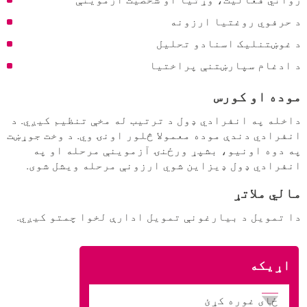
د حرفوي روغتیا ارزونه
د غوښتنلیک اسنادو تحلیل
د ادغام سپارښتنې پراختیا
موده او کورس
داخله په انفرادي ډول د ترتیب له مخې تنظیم کیږي. د
انفرادي دندې موده معمولا څلور اونۍ وي. د وخت جوړښت
په دوه اونیو، بشپړ ورځنۍ آزموینې مرحله او په
انفرادي ډول ډیزاین شوي ارزونې مرحله ویشل شوی.
مالي ملاتړ
دا تمویل د بیارغونې تمویل ادارې لخوا چمتو کیږي.
اړیکه
ځای