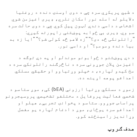
د
د طبي پریکړې سره چې د دوی اوسنۍ دنده د روغتیا
دلایلو له امله نور امکان نلري، ډیری اغیزمن شوي
مسلکي
اشخاص د داسې دندې لټون پیل کوي چې د دوی حالت سره
وړتیا
سم وي. ډیری بې ځوابه پوښتنې راپورته کیږي:
تحلیل
"راتلونکی څه دی؟" "زه لاهم څه کولی شم؟" "ایا زه به
بیا دنده ومومم؟" او داسې نور.
د دې پوښتنو د ځوابونو موندلو او په دې توګه د
اغیزمن پلان جوړونې سره د ناڅرګند راتلونکي سره د
مخ کیدو لپاره، د خپلو وړتیاوو او حقیقي مسلکي
اهدافو پوهه اړینه ده.
زموږ د مسلکي وړتیا ارزونې (bEA) کې، موږ ستاسو د
شخصي فعالیت پروفایل د مختلفو تشخیصي پروسیجرونو
پراساس جوړوو. ستاسو د پخوانۍ تجربې، هیلو او
اهدافو سره یوځای، موږ د ادغام لپاره یو مفصل
وړاندیز رامینځته کوو.
هدف ګروپ