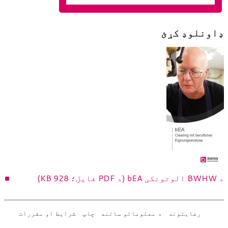
ډاونلوډ کړئ
د BWHW الوتونکی bEA (د PDF فایل؛ 928 KB)
رضایتونه
د معلوماتو ساتنه
چاپ
شرایط او مقررات