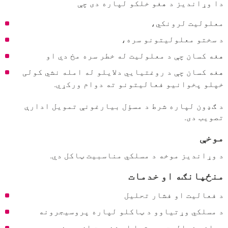
دا وړاندیز د هغو خلکو لپاره دی چې
معلولیت لرونکي،
د سختو معلولیتونو سره،
هغه کسان چې د معلولیت له خطر سره مخ دي او
هغه کسان چې د روغتیايي دلایلو له امله نشي کولی
خپلو پخوانیو فعالیتونو ته دوام ورکړي.
د ګډون لپاره شرط د مسؤل بیارغونې تمویل ادارې
تصویب دی.
موخې
د وړاندیز موخه د مسلکي مناسبیت ټاکل دي.
منځپانګه او خدمات
د فعالیت او فشار تحلیل
د مسلکي وړتیاوو د ټاکلو لپاره پروسیجرونه
رواني فعالیت، وړتیا او شخصیت ازموینې