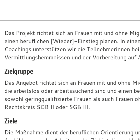
Mein
Das Projekt richtet sich an Frauen mit und ohne Mig
einen beruflichen [Wieder]-Einstieg planen. In ein
Weg
Coachings unterstützen wir die Teilnehmerinnen bei
–
Vermittlungshemmnissen und der Vorbereitung auf A
[Wieder-]Einstieg
Zielgruppe
in
Das Angebot richtet sich an Frauen mit und ohne Mi
den
die arbeitslos oder arbeitssuchend sind und einen b
Ausbildungs-
sowohl geringqualifizierte Frauen als auch Frauen
oder
Rechtskreis SGB II oder SGB III.
Arbeitsmarkt
Ziele
für
Die Maßnahme dient der beruflichen Orientierung un