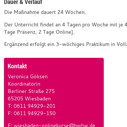
Dauer & Verlauf
Die Maßnahme dauert 24 Wochen.
Der Unterricht findet an 4 Tagen pro Woche mit je 4
Tage Präsenz, 2 Tage Online].
Ergänzend erfolgt ein 3-wöchiges Praktikum in Voll
Kontakt
Veronica Göksen
Koordinatorin
Berliner Straße 275
65205 Wiesbaden
T
e
: 0611 94929-201
F
l
a
: 0611 94929-150
e
x
E
-
:
wiesbaden-onlinekurse@bwhw.de