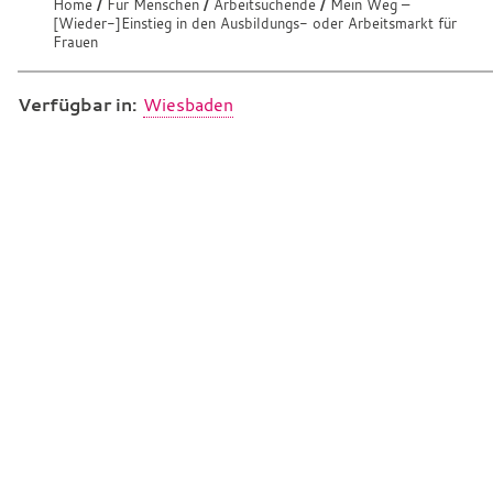
e
Home
Für Menschen
Arbeitsuchende
Mein Weg –
S
[Wieder-]Einstieg in den Ausbildungs- oder Arbeitsmarkt für
n
i
Frauen
e
:
s
i
Verfügbar in:
Wiesbaden
n
d
h
i
e
r
: