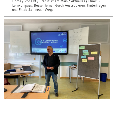
e
Home
Vor Ort
Frankfurt am Main
Aktuelles
QuABB
S
Lernkompass: Besser lernen durch Ausprobieren, Hinterfragen
n
i
und Entdecken neuer Wege
e
:
s
i
n
d
h
i
e
r
: