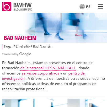
ES
S
e
l
Para la gente
e
c
Para empresas
c
BAD NAUHEIM
i
o
De nosotros
Hogar
En el sitio
Bad Nauheim
U
n
s
a
t
En el sitio: Bad Nauheim
e
r
En Bad Nauheim, estamos presentes en el centro de
d
i
formación
de la patronal HESSENMETALL
, donde
e
d
s
ofrecemos
servicios corporativos
y un
centro de
Con trabajo
i
t
investigación
. A diferencia de nuestras otras sedes, aquí no
á
o
ofrecemos políticas activas de empleo ni programas de
a
m
rehabilitación profesional.
q
a
u
í
:
: