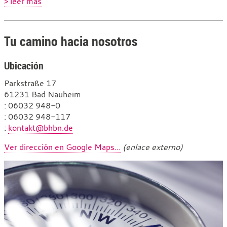
> leer más
Tu camino hacia nosotros
Ubicación
Parkstraße 17
61231 Bad Nauheim
T
: 06032 948-0
e
F
: 06032 948-117
l
a
C
:
kontakt@bhbn.de
é
x
o
Ver dirección en Google Maps...
(enlace externo)
f
r
o
r
n
e
o
o
e
l
e