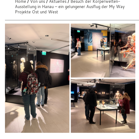
e
Home
Von uns
Aktuelles
Besuch der Körperwelten-
S
Ausstellung in Hanau – ein gelungener Ausflug der My Way
n
i
Projekte Ost und West
e
:
s
i
n
d
h
i
e
r
: