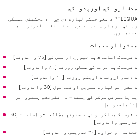
هدف لرونکي اورېدونکي
PFLEQUA د هغو خلکو لپاره دی چې - د مخکینۍ مسلکي
روزنې سره او پرته له دې - د نرسنګ مسلکونو سره
علاقه لري.
محتوا او خدمات
د نرسنګ اساسات په تیوري او عمل کې [۷۵ واحدونه]
د نرسنګ په برخه کې عملي روزنه [۸۱ واحدونه]
د دندې اړوند د اړیکو روزنه [۴۰ واحدونه]
د مشرانو لپاره تمرین او فعالول [30 واحدونه]
په پاملرنې مرکز کې چلند - د انٹرنشپ چمتووالی
[۱۰ واحدونه]
د نرسنګ مسلکونو کې د حقوقي مطالعاتو اساسات [30
تدریسي واحدونه]
تغذیه او خواړه [۳۰ تدریسي واحدونه]