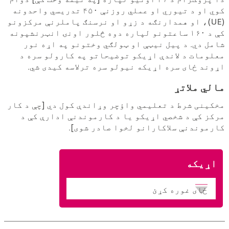
کوي او د تیوري او عملي روزنې ۴۵۰ تدریسي واحدونه
(UE)، او همدارنګه د زړو او نرسنګ پاملرنې مرکزونو
کې د ۱۶۰ ساعتونو لپاره دوه څلور اونۍ انټرنشپونه
شامل دي. د پیل نیټې او ټولګي وختونو په اړه نور
معلومات د لاندې اړیکو توضیحاتو په کارولو سره د
اړوند ځای سره اړیکه نیولو سره ترلاسه کیدی شي.
مالي ملاتړ
مخکینی شرط د تعلیمي واؤچر وړاندې کول دي [چې د کار
مرکز کې د شخصي اړیکو یا د کارموندنې ادارې کې د
کارموندنې سلاکارانو لخوا صادر شوی].
اړیکه
ځای