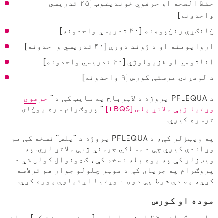
حفظ الصحه او حرفوي خوندیتوب [۲۵ تدریسي
واحدونه]
ځانګړې رنځپوهنه [۴۰ تدریسي واحدونه]
ارواپوهنه او د ژوند دورې [۴۰ تدریسي واحدونه]
اناتومي او فزیولوژي [۴۰ تدریسي واحدونه]
د لومړنۍ مرستې کورس [۹ واحدونه]
د PFLEQUA پروژه د لاټرباخ په سایټ کې د "
حرفوي
وړتیا ژبې ملاتړ پلس [BQS+]
" پروګرام سره یوځای
ترسره کیږي.
په ویټزلر کې، د PFLEQUA پروژه د "پلس" نسخه کې هم
وړاندې کیږي چې د مسلکي جرمني ژبې ملاتړ لري. په
ویټزلر کې په یوه بله نسخه کې، ګډونوال کولی شي د
پروګرام په جریان کې د موټر چلولو جواز هم ترلاسه
کړي، په دې شرط چې دوی د وړتیا اړتیاوې پوره کړي.
موده او کورس
دا پروګرام د ۲۶ اونیو لپاره [په نیمه وخت کې] دوام