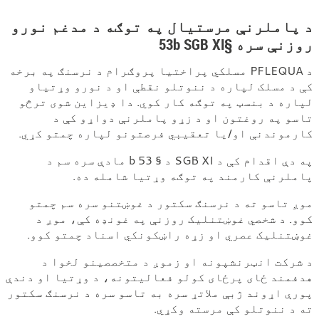
PFLEQUA
-
د پاملرنې مرستیال په توګه د مدغم نورو
روزنې سره §53b SGB XI
په
نرسنګ
د PFLEQUA مسلکي پراختیا پروګرام د نرسنګ په برخه
کې
کې د مسلک لپاره د ننوتلو نقطې او د نورو وړتیاو
لپاره د بنسټ په توګه کار کوي. دا ډیزاین شوی ترڅو
وړتیا
تاسو په روغتون او د زړو پاملرنې دواړو کې د
کارموندنې او/یا تعقیبي فرصتونو لپاره چمتو کړي.
په دې اقدام کې د SGB XI د § 53 b مادې سره سم د
پاملرنې کارمند په توګه وړتیا شامله ده.
موږ تاسو ته د نرسنګ سکتور د غوښتنو سره سم چمتو
کوو. د شخصي غوښتنلیک روزنې په غونډه کې، موږ د
غوښتنلیک عصري او زړه راښکونکي اسناد چمتو کوو.
د شرکت انټرنشپونه او زموږ د متخصصینو لخوا د
هدفمند ځای پرځای کولو فعالیتونه، د وړتیا او دندې
پورې اړوند ژبې ملاتړ سره به تاسو سره د نرسنګ سکتور
ته د ننوتلو کې مرسته وکړي.