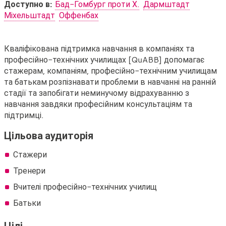
Доступно в:
Бад-Гомбург проти Х.
Дармштадт
Міхельштадт
Оффенбах
Кваліфікована
Кваліфікована підтримка навчання в компаніях та
професійно-технічних училищах [QuABB] допомагає
підтримка
стажерам, компаніям, професійно-технічним училищам
навчання
та батькам розпізнавати проблеми в навчанні на ранній
в
стадії та запобігати неминучому відрахуванню з
навчання завдяки професійним консультаціям та
компанії
підтримці.
та
професійно-
Цільова аудиторія
технічному
Стажери
училищі
Тренери
-
Вчителі професійно-технічних училищ
QuABB
Батьки
Цілі