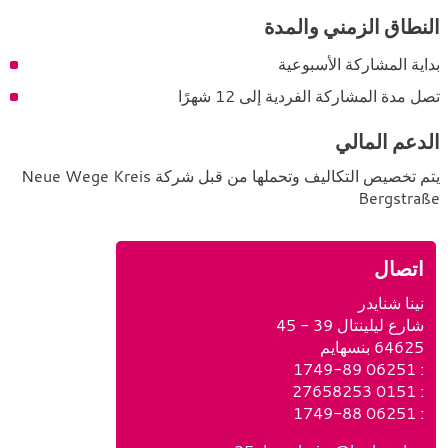
النطاق الزمني والمدة
بداية المشاركة الأسبوعية
تصل مدة المشاركة الفردية إلى 12 شهرًا
الدعم المالي
يتم تخصيص التكاليف وتحملها من قبل شركة Neue Wege Kreis
Bergstraße
اتصال
نينا شنايدر
شارع ليلينتال 39 - 45
64625 بنسهايم
ا
: 06251 1749-89
ا
ل
: 0151 27658253
ا
ل
ه
: 06251 1749-88
ا
ل
ج