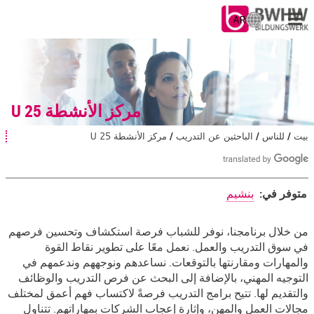
AR
ا
خ
ت
للناس
ر
ا
للشركات
ل
مركز الأنشطة U 25
ل
غ
من عندنا
بيت
للناس
الباحثين عن التدريب
مركز الأنشطة U 25
أ
ة
ن
:
ت
في الموقع
ه
ن
متوفر في:
بنشيم
ا
:
مع العمل
مركز
من خلال برنامجنا، نوفر للشباب فرصة استكشاف وتحسين فرصهم
في سوق التدريب والعمل. نعمل معًا على تطوير نقاط القوة
الأنشطة
والمهارات ومقارنتها بالتوقعات. نساعدهم ونوجههم وندعمهم في
U
التوجيه المهني، بالإضافة إلى البحث عن فرص التدريب والوظائف
25
والتقديم لها. تتيح برامج التدريب فرصةً لاكتساب فهم أعمق لمختلف
مجالات العمل والمهن، وإثارة إعجاب الشركات بمهاراتهم. تتناول