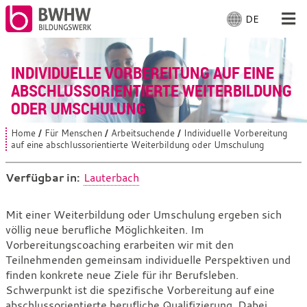
DE
S
p
r
Für Menschen
a
INDIVIDUELLE VORBEREITUNG AUF EINE
c
ABSCHLUSSORIENTIERTE WEITERBILDUNG
Für Unternehmen
h
ODER UMSCHULUNG
e
a
Von uns
Home
Für Menschen
Arbeitsuchende
Individuelle Vorbereitung
S
u
auf eine abschlussorientierte Weiterbildung oder Umschulung
i
s
e
Vor Ort
s
w
Verfügbar in:
Lauterbach
i
ä
n
h
d
Mit Arbeiten
Individuelle
Mit einer Weiterbildung oder Umschulung ergeben sich
l
h
völlig neue berufliche Möglichkeiten. Im
Vorbereitung
i
e
e
Vorbereitungscoaching erarbeiten wir mit den
n
auf
r
Teilnehmenden gemeinsam individuelle Perspektiven und
:
:
eine
finden konkrete neue Ziele für ihr Berufsleben.
Schwerpunkt ist die spezifische Vorbereitung auf eine
abschlussorientierte
abschlussorientierte berufliche Qualifizierung. Dabei