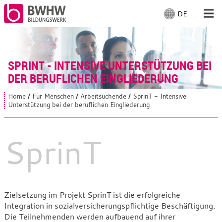
DE
S
p
r
Für Menschen
a
c
SPRINT - INTENSIVE UNTERSTÜTZUNG BEI
Für Unternehmen
h
DER BERUFLICHEN EINGLIEDERUNG
e
a
Von uns
Home
Für Menschen
Arbeitsuchende
SprinT - Intensive
S
u
Unterstützung bei der beruflichen Eingliederung
i
s
e
Vor Ort
s
w
i
SprinT
ä
n
h
d
Mit Arbeiten
l
h
i
e
e
n
r
:
SprinT
:
Zielsetzung im Projekt SprinT ist die erfolgreiche
Integration in sozialversicherungspflichtige Beschäftigung.
-
Die Teilnehmenden werden aufbauend auf ihrer