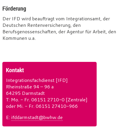
Förderung
Der IFD wird beauftragt vom Integrationsamt, der
Deutschen Rentenversicherung, den
Berufsgenossenschaften, der Agentur für Arbeit, den
Kommunen u.a.
Kontakt
Integrationsfachdienst [IFD]
Rheinstraße 94 – 96 a
64295 Darmstadt
T
e
: Mo. - Fr. 06151 2710-0 [Zentrale]
oder Mi. - Fr. 06151 27410-966
l
e
E
-
:
ifddarmstadt@bwhw.de
f
M
o
a