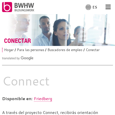
ES
S
e
l
Para las personas
e
c
Para empresas
c
CONECTAR
i
o
De nuestra parte
Hogar
Para las personas
Buscadores de empleo
Conectar
U
n
s
e
t
En el sitio
e
i
d
d
e
Connect
i
s
Laboral
o
t
á
m
a
a
q
Disponible en:
Friedberg
:
u
í
:
Conectar
A través del proyecto Connect, recibirás orientación