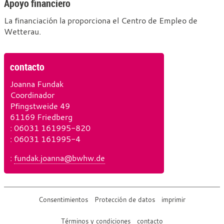
Apoyo financiero
La financiación la proporciona el Centro de Empleo de
Wetterau.
contacto
Joanna Fundak
Coordinador
Pfingstweide 49
61169 Friedberg
T
: 06031 161995-820
e
F
: 06031 161995-4
l
a
C
:
fundak.joanna@bwhw.de
é
x
o
f
r
o
r
n
Consentimientos
Protección de datos
imprimir
e
o
o
Términos y condiciones
contacto
e