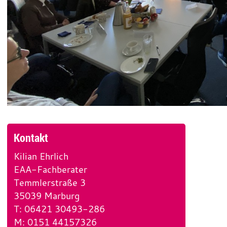
Kontakt
Kilian Ehrlich
EAA-Fachberater
Temmlerstraße 3
35039 Marburg
T
e
: 06421 30493-286
M
l
o
: 0151 44157326