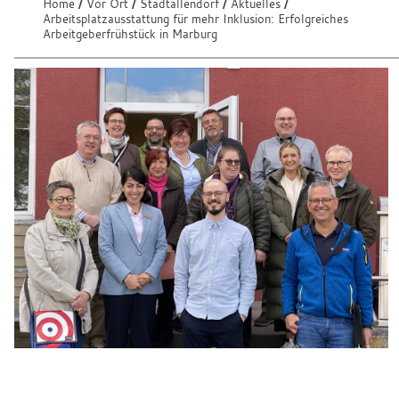
e
Home
Vor Ort
Stadtallendorf
Aktuelles
S
Arbeitsplatzausstattung für mehr Inklusion: Erfolgreiches
n
i
Arbeitgeberfrühstück in Marburg
e
:
s
i
n
d
h
i
e
r
: