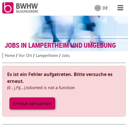
DE
S
p
r
Für Menschen
a
c
Für Unternehmen
h
JOBS IN LAMPERTHEIM UND UMGEBUNG
e
a
Von uns
Home
Vor Ort
Lampertheim
Jobs
S
u
i
s
e
Vor Ort: Lampertheim
s
w
Es ist ein Fehler aufgetreten. Bitte versuche es
i
ä
erneut.
n
h
d
(0 , j.F)(...).toSorted is not a function
Mit Arbeiten
l
h
i
e
e
Erneut versuchen
n
r
:
: