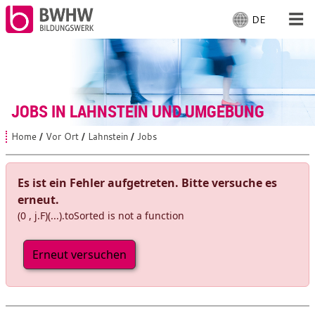
DE
S
p
r
Für Menschen
a
c
Für Unternehmen
h
JOBS IN LAHNSTEIN UND UMGEBUNG
e
a
Von uns
Home
Vor Ort
Lahnstein
Jobs
S
u
i
s
e
Vor Ort: Lahnstein
s
w
Es ist ein Fehler aufgetreten. Bitte versuche es
i
ä
erneut.
n
h
d
(0 , j.F)(...).toSorted is not a function
Mit Arbeiten
l
h
i
e
e
Erneut versuchen
n
r
:
: