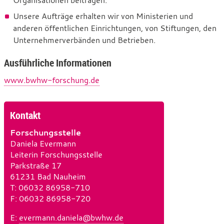
Organisationen beitragen.
Unsere Aufträge erhalten wir von Ministerien und
anderen öffentlichen Einrichtungen, von Stiftungen, den
Unternehmerverbänden und Betrieben.
Ausführliche Informationen
www.bwhw-forschung.de
Kontakt
Forschungsstelle
Daniela Evermann
Leiterin Forschungsstelle
Parkstraße 17
61231 Bad Nauheim
T
e
: 06032 86958-710
F
l
a
: 06032 86958-720
e
x
E
-
:
evermann.daniela@bwhw.de
f