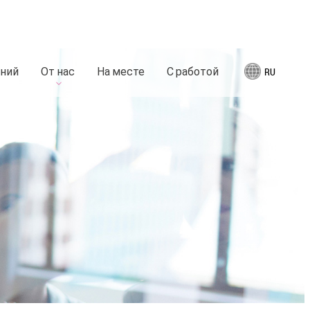
аний
От нас
На месте
С работой
RU