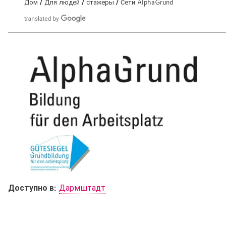
Дом
Для людей
стажеры
Сети AlphaGrund
В
ы
з
д
е
с
ь
:
Доступно в:
Дармштадт