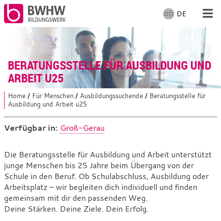
DE
S
p
r
Für Menschen
a
c
BERATUNGSSTELLE FÜR AUSBILDUNG UND
Für Unternehmen
h
ARBEIT U25
e
a
Von uns
Home
Für Menschen
Ausbildungssuchende
Beratungsstelle für
S
u
Ausbildung und Arbeit u25
i
s
e
Vor Ort
s
w
Verfügbar in:
Groß-Gerau
i
ä
n
h
d
Mit Arbeiten
Beratungsstelle
Die Beratungsstelle für Ausbildung und Arbeit unterstützt
l
h
junge Menschen bis 25 Jahre beim Übergang von der
für
i
e
e
Schule in den Beruf. Ob Schulabschluss, Ausbildung oder
n
Ausbildung
r
Arbeitsplatz – wir begleiten dich individuell und finden
:
:
und
gemeinsam mit dir den passenden Weg.
Deine Stärken. Deine Ziele. Dein Erfolg.
Arbeit