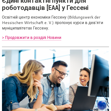
Єдині контактні пункти для
роботодавців [EAA] у Гессені
Освітній центр економіки Гессену (Bildungswerk der
Hessischen Wirtschaft e. V.) пропонує курси в дев’яти
муніципалітетах Гессену.
> Продовжити в розділі Новини