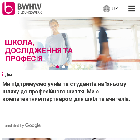
UK
В
и
б
Для людей
е
р
ШКОЛА,
Для компаній
і
ДОСЛІДЖЕННЯ ТА
т
ПРОФЕСІЯ
ь
Від нас
м
о
Дім
В
На місці
в
и
Ми підтримуємо учнів та студентів на їхньому
у
т
шляху до професійного життя. Ми є
у
:
Працює
компетентним партнером для шкіл та вчителів.
т
: