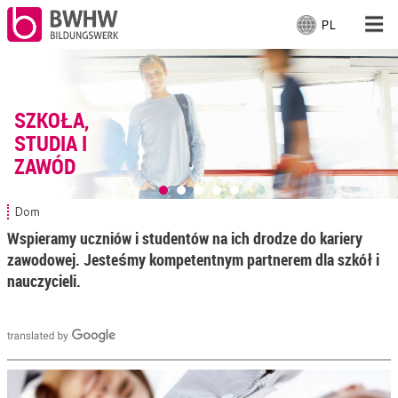
PL
W
y
b
Dla ludzi
i
e
SZKOŁA,
Dla firm
r
STUDIA I
z
ZAWÓD
j
Od nas
ę
z
Dom
J
Na miejscu
y
e
Wspieramy uczniów i studentów na ich drodze do kariery
k
s
zawodowej. Jesteśmy kompetentnym partnerem dla szkół i
t
:
Pracujący
nauczycieli.
e
ś
t
u
t
a
j
: